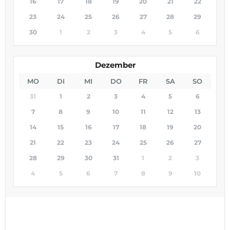
16
17
18
19
20
21
22
23
24
25
26
27
28
29
30
1
2
3
4
5
6
Dezember
MO
DI
MI
DO
FR
SA
SO
31
1
2
3
4
5
6
7
8
9
10
11
12
13
14
15
16
17
18
19
20
21
22
23
24
25
26
27
28
29
30
31
1
2
3
4
5
6
7
8
9
10