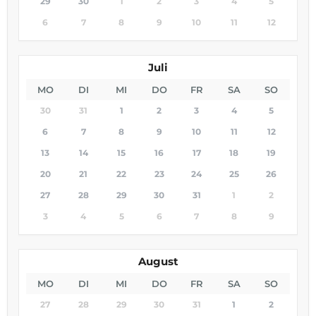
29
30
1
2
3
4
5
6
7
8
9
10
11
12
Juli
MO
DI
MI
DO
FR
SA
SO
30
31
1
2
3
4
5
6
7
8
9
10
11
12
13
14
15
16
17
18
19
20
21
22
23
24
25
26
27
28
29
30
31
1
2
3
4
5
6
7
8
9
August
MO
DI
MI
DO
FR
SA
SO
27
28
29
30
31
1
2