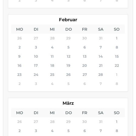
2
3
4
5
6
7
8
Februar
MO
DI
MI
DO
FR
SA
SO
26
27
28
29
30
31
1
2
3
4
5
6
7
8
9
10
11
12
13
14
15
16
17
18
19
20
21
22
23
24
25
26
27
28
1
2
3
4
5
6
7
8
März
MO
DI
MI
DO
FR
SA
SO
26
27
28
29
30
31
1
2
3
4
5
6
7
8