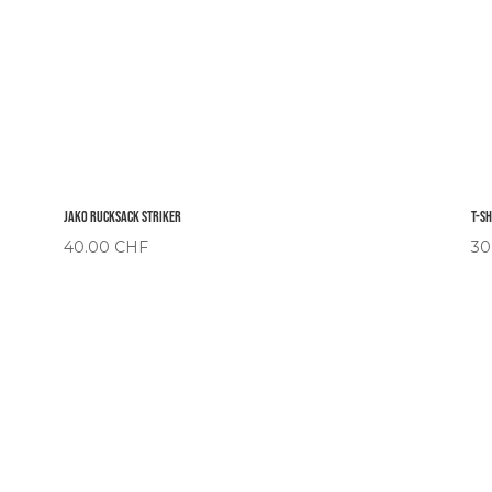
JAKO Rucksack Striker
T-S
40.00
CHF
30