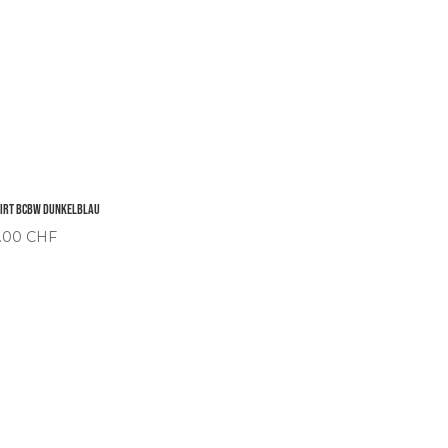
hirt BCBW Dunkelblau
.00
CHF