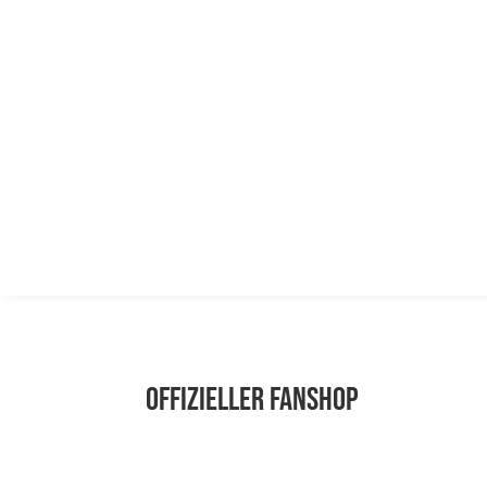
Shop
Sponsore


BC Bears Wil

Offizieller Fanshop