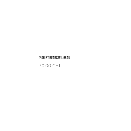
T-Shirt Bears Wil Grau
30.00
CHF