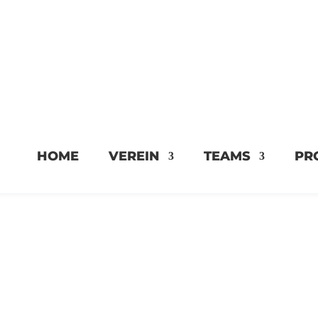

n
Mitglied werden
Mitglied werd
HOME
VEREIN
TEAMS
PR