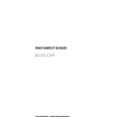
Trikot Komplett BC Bears
60.00
CHF