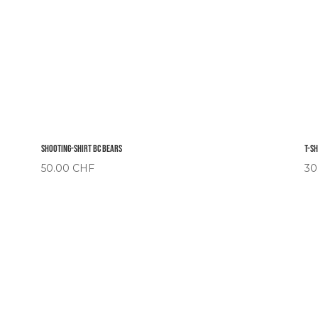
Shooting-Shirt BC Bears
T-S
50.00
CHF
30