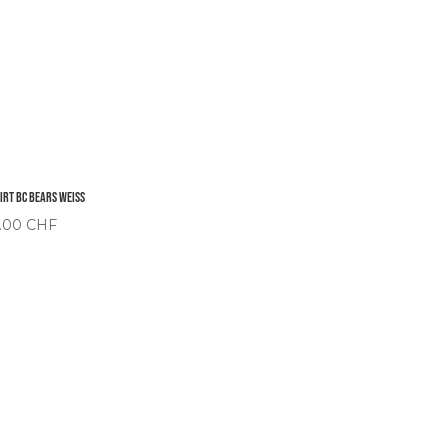
hirt BC Bears Weiss
.00
CHF