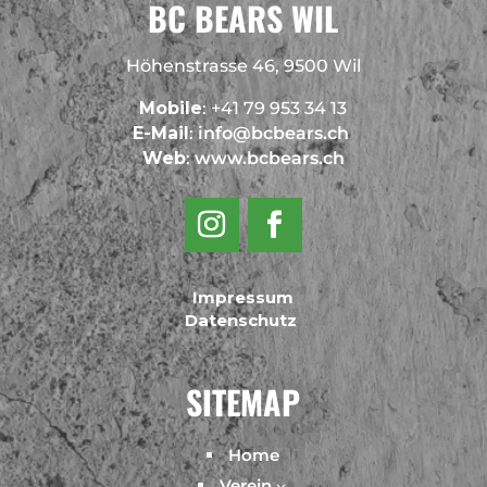
BC BEARS WIL
Höhenstrasse 46, 9500 Wil
Mobile
: +41 79 953 34 13
E-Mail
:
info@bcbears.ch
Web
:
www.bcbears.ch
Impressum
Datenschutz
SITEMAP
Home
Verein
3